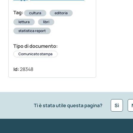
Tag:
cultura
editoria
lettura
libri
statistica report
Tipo di documento:
Comunicato stampa
Id:
28348
Ti è stata utile questa pagina?
Sì
Che tipo di commento vuoi lasciare?
*