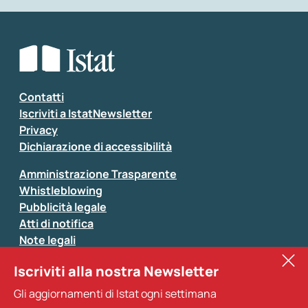
Che tipo di commento vuoi lasciare?
*
Seleziona la tipologia della segnalazione
Inserisci il tuo commento
*
Contatti
Iscriviti a IstatNewsletter
Privacy
Dichiarazione di accessibilità
Amministrazione Trasparente
Whistleblowing
Pubblicità legale
Atti di notifica
Note legali
Sistan
Iscriviti alla nostra Newsletter
Eurostat
*
Tutti i campi sono obbligatori
Gli aggiornamenti di Istat ogni settimana
Altri servizi
Si prega di non fornire dati di natura personale (ad