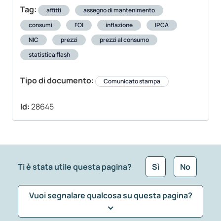
Tag:
affitti
assegno di mantenimento
consumi
FOI
inflazione
IPCA
NIC
prezzi
prezzi al consumo
statistica flash
Tipo di documento:
Comunicato stampa
Id:
28645
Ti è stata utile questa pagina?
Sì
No
Vuoi segnalare qualcosa su questa pagina?