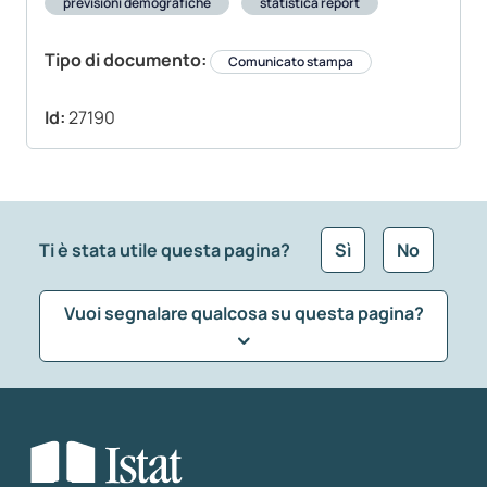
previsioni demografiche
statistica report
Tipo di documento:
Comunicato stampa
Id:
27190
Ti è stata utile questa pagina?
Sì
No
Vuoi segnalare qualcosa su questa pagina?
Che tipo di commento vuoi lasciare?
*
Seleziona la tipologia della segnalazione