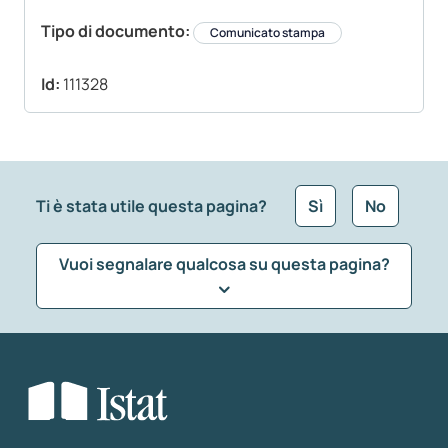
Tipo di documento:
Comunicato stampa
Id:
111328
Ti è stata utile questa pagina?
Sì
No
Vuoi segnalare qualcosa su questa pagina?
Che tipo di commento vuoi lasciare?
*
Seleziona la tipologia della segnalazione
Inserisci il tuo commento
*