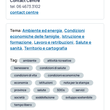
Contact Centre
contact centre
Tema:
Ambiente ed energia
,
Condizioni
economiche delle famiglie
,
Istruzione e
formazione
,
Lavoro e retribuzioni
,
Salute e
sanità
,
Territorio e cartografia
Tag:
ambiente
attività ricreative
benessere
condizioni di salute
condizioni di vita
condizioni economiche
economia
istituzioni
nota per la stampa
province
salute
SDGs
servizi
società
soddisfazione
sviluppo sostenibile
tempo libero