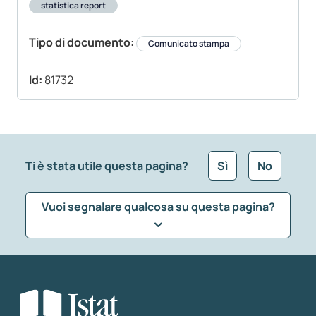
statistica report
Tipo di documento:
Comunicato stampa
Id:
81732
Ti è stata utile questa pagina?
Sì
No
Vuoi segnalare qualcosa su questa pagina?
Che tipo di commento vuoi lasciare?
*
Seleziona la tipologia della segnalazione