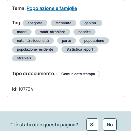
Tema:
Popolazione e famiglie
Tag:
anagrafe
fecondità
genitori
madri
madri straniere
nascite
natalità e fecondità
parto
popolazione
popolazione residente
statistica report
stranieri
Tipo di documento:
Comunicato stampa
Id:
107734
Ti è stata utile questa pagina?
Sì
No