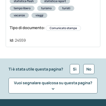
statistica flash
statistica report
tempo libero
turismo
turisti
vacanze
viaggi
Tipo di documento:
Comunicato stampa
Id:
24559
Ti è stata utile questa pagina?
Sì
No
Vuoi segnalare qualcosa su questa pagina?