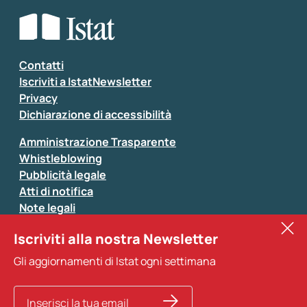
Che tipo di commento vuoi lasciare?
*
Seleziona la tipologia della segnalazione
Inserisci il tuo commento
*
Contatti
Iscriviti a IstatNewsletter
Privacy
Dichiarazione di accessibilità
Amministrazione Trasparente
Whistleblowing
Pubblicità legale
Atti di notifica
Note legali
Sistan
Iscriviti alla nostra Newsletter
Eurostat
*
Tutti i campi sono obbligatori
Gli aggiornamenti di Istat ogni settimana
Altri servizi
Si prega di non fornire dati di natura personale (ad
esempio dati di contatto). Per ogni altra comunicazione
e per richiedere dati, pubblicazioni, file di microdati,