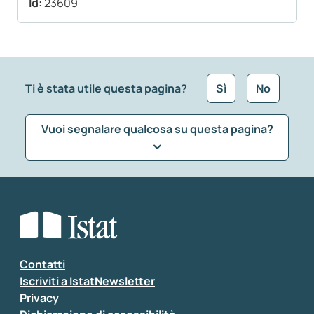
Id:
23609
Ti è stata utile questa pagina?
Sì
No
Vuoi segnalare qualcosa su questa pagina?
Che tipo di commento vuoi lasciare?
*
Seleziona la tipologia della segnalazione
Inserisci il tuo commento
*
Contatti
Iscriviti a IstatNewsletter
Privacy