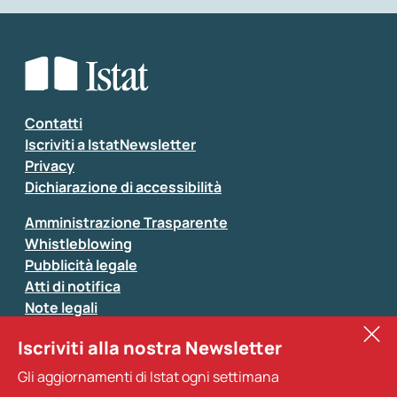
Che tipo di commento vuoi lasciare?
*
Seleziona la tipologia della segnalazione
Inserisci il tuo commento
*
Contatti
Iscriviti a IstatNewsletter
Privacy
Dichiarazione di accessibilità
Amministrazione Trasparente
Whistleblowing
Pubblicità legale
Atti di notifica
Note legali
Sistan
Iscriviti alla nostra Newsletter
Eurostat
*
Tutti i campi sono obbligatori
Gli aggiornamenti di Istat ogni settimana
Altri servizi
Si prega di non fornire dati di natura personale (ad