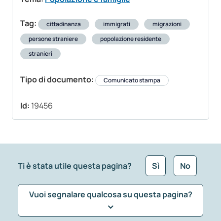
Tag:
cittadinanza
immigrati
migrazioni
persone straniere
popolazione residente
stranieri
Tipo di documento:
Comunicato stampa
Id:
19456
Ti è stata utile questa pagina?
Sì
No
Vuoi segnalare qualcosa su questa pagina?