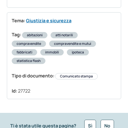
Tema:
Giustizia e sicurezza
Tag:
abitazioni
atti notarili
compravendite
compravendite e mutui
fabbricati
immobili
ipoteca
statistica flash
Tipo di documento:
Comunicato stampa
Id:
27722
Ti è stata utile questa pagina?
Sì
No