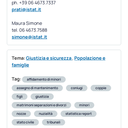
prati@istat.it
Maura Simone
simone@istat.it
Tema:
Giustizia e sicurezza
,
Popolazione e
famiglie
Tag:
affidamento di minori
assegno di mantenimento
coniugi
coppie
figli
giustizia
matrimoni separazioni e divorzi
minori
nozze
nuzialità
statistica report
stato civile
tribunali