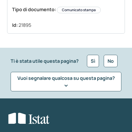
Tipo di documento:
Comunicato stampa
Id:
21895
Ti è stata utile questa pagina?
Sì
No
Vuoi segnalare qualcosa su questa pagina?
Che tipo di commento vuoi lasciare?
*
Seleziona la tipologia della segnalazione
Inserisci il tuo commento
*