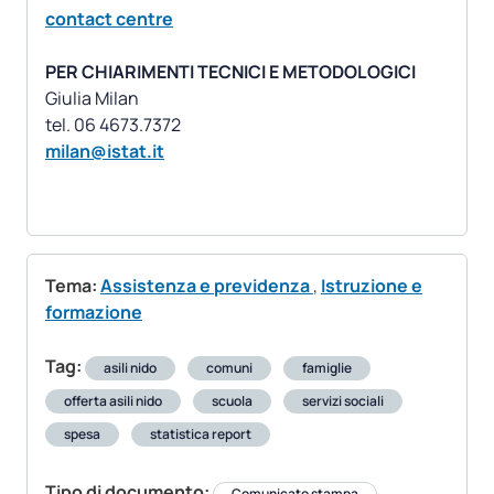
contact centre
PER CHIARIMENTI TECNICI E METODOLOGICI
Giulia Milan
milan@istat.it
Tema:
Assistenza e previdenza
,
Istruzione e
formazione
Tag:
asili nido
comuni
famiglie
offerta asili nido
scuola
servizi sociali
spesa
statistica report
Tipo di documento:
Comunicato stampa