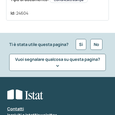
Id:
24604
Ti è stata utile questa pagina?
Sì
No
Vuoi segnalare qualcosa su questa pagina?
Che tipo di commento vuoi lasciare?
*
Seleziona la tipologia della segnalazione
Inserisci il tuo commento
*
Contatti
Iscriviti a IstatNewsletter