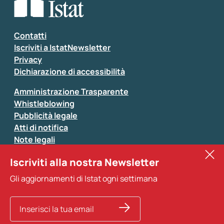
Seleziona la tipologia della segnalazione
Inserisci il tuo commento
*
Contatti
Iscriviti a IstatNewsletter
Privacy
Dichiarazione di accessibilità
Amministrazione Trasparente
Whistleblowing
Pubblicità legale
Atti di notifica
Note legali
Sistan
Iscriviti alla nostra Newsletter
Eurostat
*
Tutti i campi sono obbligatori
Gli aggiornamenti di Istat ogni settimana
Altri servizi
Si prega di non fornire dati di natura personale (ad
esempio dati di contatto). Per ogni altra comunicazione
e per richiedere dati, pubblicazioni, file di microdati,
ricerche storiche e richieste personalizzate basta