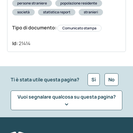
persone straniere
popolazione residente
società
statistica report
stranieri
Tipo di documento:
Comunicato stampa
Id:
21414
Ti è stata utile questa pagina?
Sì
No
Vuoi segnalare qualcosa su questa pagina?
Che tipo di commento vuoi lasciare?
*