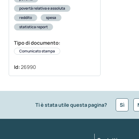
povertà relativa e assoluta
reddito
spesa
statistica report
Tipo di documento:
Comunicato stampa
Id:
26990
Ti è stata utile questa pagina?
Sì
Che tipo di commento vuoi lasciare?
*