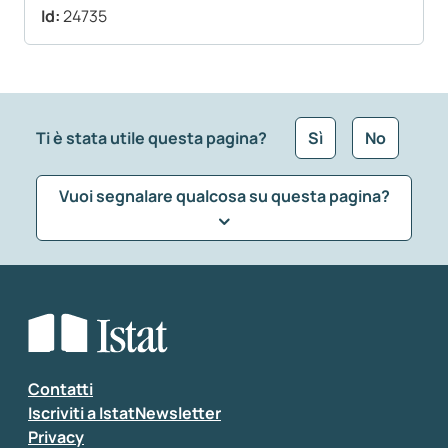
Id:
24735
Ti è stata utile questa pagina?
Sì
No
Vuoi segnalare qualcosa su questa pagina?
Che tipo di commento vuoi lasciare?
*
Seleziona la tipologia della segnalazione
Inserisci il tuo commento
*
Contatti
Iscriviti a IstatNewsletter
Privacy