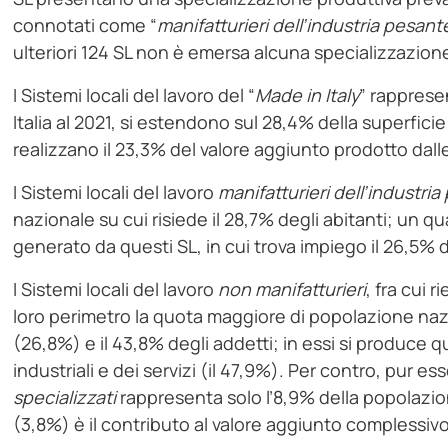
connotati come “
manifatturieri dell’industria pesant
ulteriori 124 SL non è emersa alcuna specializzazion
I Sistemi locali del lavoro del “
Made in Italy
” rapprese
Italia al 2021, si estendono sul 28,4% della superficie
realizzano il 23,3% del valore aggiunto prodotto dalle
I Sistemi locali del lavoro
manifatturieri dell’industri
nazionale su cui risiede il 28,7% degli abitanti; un q
generato da questi SL, in cui trova impiego il 26,5% d
I Sistemi locali del lavoro
non manifatturieri
, fra cui 
loro perimetro la quota maggiore di popolazione nazi
(26,8%) e il 43,8% degli addetti; in essi si produce q
industriali e dei servizi (il 47,9%). Per contro, pur
specializzati
rappresenta solo l’8,9% della popolazion
(3,8%) è il contributo al valore aggiunto complessiv