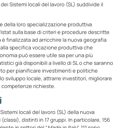
dei Sistemi locali del lavoro (SL) suddivide il
ase della loro specializzazione produttiva
stat sulla base di criteri e procedure descritte
 finalizzata ad arricchire la nuova geografia
e alla specifica vocazione produttiva che
sonomia può essere utile sia per una più
istici già disponibili a livello di SL o che saranno
to per pianificare investimenti e politiche
iluppo locale, attrarre investitori, migliorare
le competenze richieste.
i
 Sistemi locali del lavoro (SL) della nuova
 (classi), distinti in 17 gruppi. In particolare, 156
ente in settori del “
Made in Italy
”, 111 sono