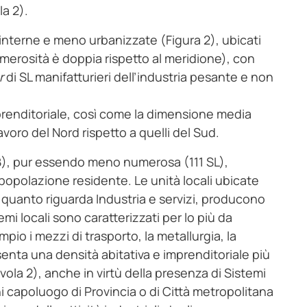
la 2).
iù interne e meno urbanizzate (Figura 2), ubicati
umerosità è doppia rispetto al meridione), con
r
di SL manifatturieri dell’industria pesante e non
prenditoriale, così come la dimensione media
 lavoro del Nord rispetto a quelli del Sud.
), pur essendo meno numerosa (111 SL),
a popolazione residente. Le unità locali ubicate
er quanto riguarda Industria e servizi, producono
mi locali sono caratterizzati per lo più da
pio i mezzi di trasporto, la metallurgia, la
senta una densità abitativa e imprenditoriale più
ola 2), anche in virtù della presenza di Sistemi
ni capoluogo di Provincia o di Città metropolitana