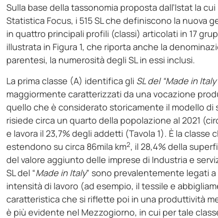
Sulla base della tassonomia proposta dall’Istat la cui
Statistica Focus, i 515 SL che definiscono la nuova g
in quattro principali profili (classi) articolati in 17 g
illustrata in Figura 1, che riporta anche la denominaz
parentesi, la numerosità degli SL in essi inclusi.
La prima classe (A) identifica gli
SL del “Made in Italy
maggiormente caratterizzati da una vocazione produtt
quello che è considerato storicamente il modello di sp
risiede circa un quarto della popolazione al 2021 (circ
e lavora il 23,7% degli addetti (Tavola 1). È la classe
2
estendono su circa 86mila km
, il 28,4% della superf
del valore aggiunto delle imprese di Industria e servizi.
SL del “
Made in Italy
” sono prevalentemente legati a p
intensità di lavoro (ad esempio, il tessile e abbigliam
caratteristica che si riflette poi in una produttività 
è più evidente nel Mezzogiorno, in cui per tale classe