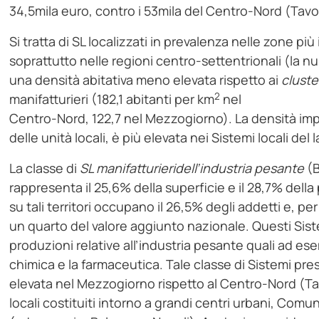
34,5mila euro, contro i 53mila del Centro-Nord (Tavo
Si tratta di SL localizzati in prevalenza nelle zone p
soprattutto nelle regioni centro-settentrionali (la n
una densità abitativa meno elevata rispetto ai
cluste
2
manifatturieri (182,1 abitanti per km
nel
Centro-Nord, 122,7 nel Mezzogiorno). La densità im
delle unità locali, è più elevata nei Sistemi locali del
La classe di
SL manifatturieridell’industria pesante
(B
rappresenta il 25,6% della superficie e il 28,7% dell
su tali territori occupano il 26,5% degli addetti e, p
un quarto del valore aggiunto nazionale. Questi Siste
produzioni relative all’industria pesante quali ad esem
chimica e la farmaceutica. Tale classe di Sistemi pre
elevata nel Mezzogiorno rispetto al Centro-Nord (Tav
locali costituiti intorno a grandi centri urbani, Comu