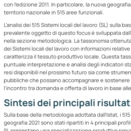
con l’edizione 2011. In particolare, la nuova geografia 
territorio nazionale in 515 aree funzionali.
L’analisi dei 515 Sistemi locali del lavoro (SL) sulla b
prevalente oggetto di questo focus è sviluppata dall’I
nella sezione metodologica. La tassonomia ottenuta è
dei Sistemi locali del lavoro con informazioni relativ
caratterizza il tessuto produttivo locale. Questa tas
puntuale interpretazione e analisi degli indicatori stat
resi disponibili nel prossimo futuro sia come strumen
pubbliche che possano accompagnare e sostenere lo sv
l’incontro tra domanda e offerta di lavoro in base al
Sintesi dei principali risultat
Sulla base della metodologia adottata dall’Istat, i 515
geografia 2021 sono stati ripartiti in 4 principali profili
SL presentano una specializzazione produttiva preval