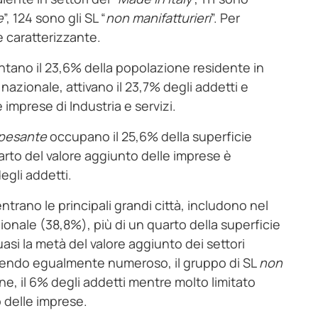
e
”, 124 sono gli SL “
non manifatturieri
”. Per
e caratterizzante.
ntano il 23,6% della popolazione residente in
 nazionale, attivano il 23,7% degli addetti e
 imprese di Industria e servizi.
a pesante
occupano il 25,6% della superficie
uarto del valore aggiunto delle imprese è
egli addetti.
rientrano le principali grandi città, includono nel
onale (38,8%), più di un quarto della superficie
uasi la metà del valore aggiunto dei settori
 essendo egualmente numeroso, il gruppo di SL
non
e, il 6% degli addetti mentre molto limitato
o delle imprese.