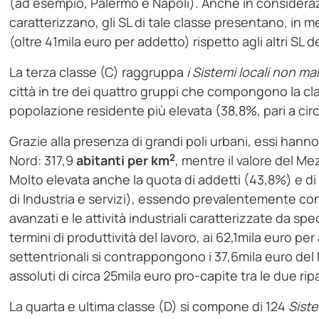
(ad esempio, Palermo e Napoli). Anche in considerazion
caratterizzano, gli SL di tale classe presentano, in medi
(oltre 41mila euro per addetto) rispetto agli altri SL
La terza classe (C) raggruppa
i Sistemi locali non man
città in tre dei quattro gruppi che compongono la cla
popolazione residente più elevata (38,8%, pari a circa
Grazie alla presenza di grandi poli urbani, essi hanno
2
Nord: 317,9
abitanti per km
, mentre il valore del Me
Molto elevata anche la quota di addetti (43,8%) e di
di Industria e servizi), essendo prevalentemente conc
avanzati e le attività industriali caratterizzate da sp
termini di produttività del lavoro, ai 62,1mila euro pe
settentrionali si contrappongono i 37,6mila euro del
assoluti di circa 25mila euro pro-capite tra le due ripa
La quarta e ultima classe (D) si compone di 124
Siste