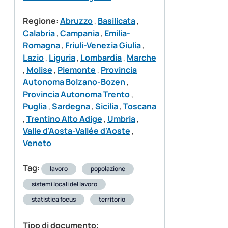
Regione:
Abruzzo
,
Basilicata
,
Calabria
,
Campania
,
Emilia-
Romagna
,
Friuli-Venezia Giulia
,
Lazio
,
Liguria
,
Lombardia
,
Marche
,
Molise
,
Piemonte
,
Provincia
Autonoma Bolzano-Bozen
,
Provincia Autonoma Trento
,
Puglia
,
Sardegna
,
Sicilia
,
Toscana
,
Trentino Alto Adige
,
Umbria
,
Valle d'Aosta-Vallée d'Aoste
,
Veneto
Tag:
lavoro
popolazione
sistemi locali del lavoro
statistica focus
territorio
Tipo di documento: