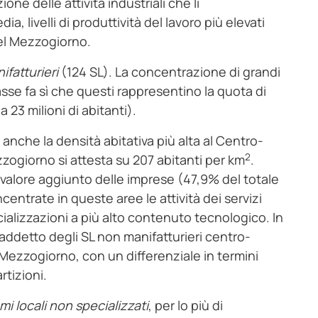
e delle attività industriali che li
a, livelli di produttività del lavoro più elevati
 del Mezzogiorno.
ifatturieri
(124 SL). La concentrazione di grandi
sse fa sì che questi rappresentino la quota di
 23 milioni di abitanti).
 anche la densità abitativa più alta al Centro-
2
zzogiorno si attesta su 207 abitanti per km
.
 valore aggiunto delle imprese (47,9% del totale
entrate in queste aree le attività dei servizi
ecializzazioni a più alto contenuto tecnologico. In
r addetto degli SL non manifatturieri centro-
 Mezzogiorno, con un differenziale in termini
rtizioni.
mi locali non specializzati
, per lo più di