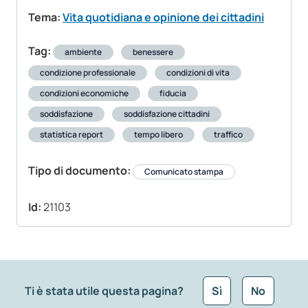
Tema:
Vita quotidiana e opinione dei cittadini
Tag:
ambiente
benessere
condizione professionale
condizioni di vita
condizioni economiche
fiducia
soddisfazione
soddisfazione cittadini
statistica report
tempo libero
traffico
Tipo di documento:
Comunicato stampa
Id:
21103
Ti è stata utile questa pagina?
Sì
No