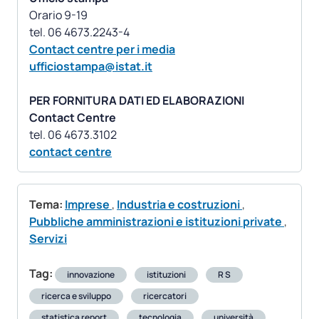
Orario 9-19
Contact centre per i media
ufficiostampa@istat.it
PER FORNITURA DATI ED ELABORAZIONI
Contact Centre
contact centre
Tema:
Imprese
,
Industria e costruzioni
,
Pubbliche amministrazioni e istituzioni private
,
Servizi
Tag:
innovazione
istituzioni
R S
ricerca e sviluppo
ricercatori
statistica report
tecnologia
università