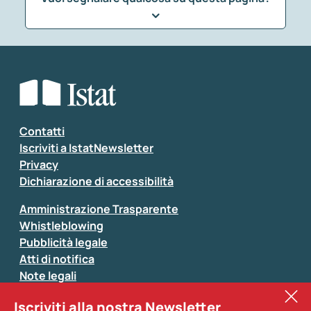
Che tipo di commento vuoi lasciare?
*
Seleziona la tipologia della segnalazione
Inserisci il tuo commento
*
Contatti
Iscriviti a IstatNewsletter
Privacy
Dichiarazione di accessibilità
Amministrazione Trasparente
Whistleblowing
Pubblicità legale
Atti di notifica
Note legali
Sistan
Iscriviti alla nostra Newsletter