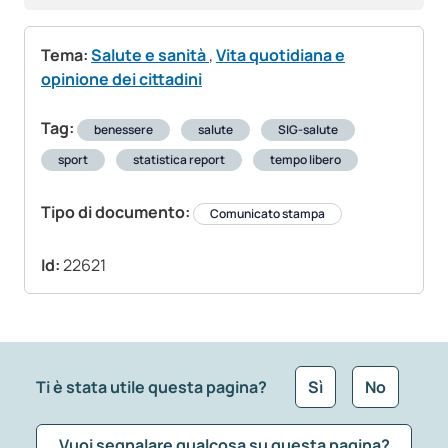
Tema:
Salute e sanità
,
Vita quotidiana e
opinione dei cittadini
Tag:
benessere
salute
SIG-salute
sport
statistica report
tempo libero
Tipo di documento:
Comunicato stampa
Id:
22621
Ti è stata utile questa pagina?
Sì
No
Vuoi segnalare qualcosa su questa pagina?