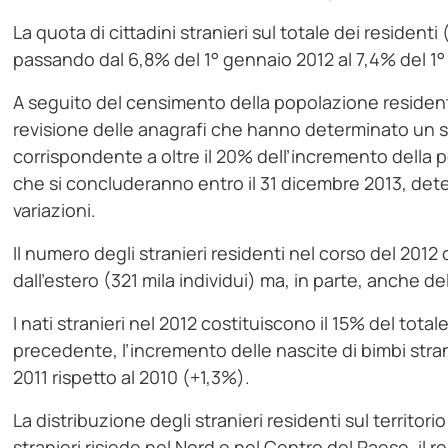
La quota di cittadini stranieri sul totale dei resident
passando dal 6,8% del 1° gennaio 2012 al 7,4% del 1
A seguito del censimento della popolazione resident
revisione delle anagrafi che hanno determinato un sal
corrispondente a oltre il 20% dell’incremento della 
che si concluderanno entro il 31 dicembre 2013, dete
variazioni.
Il numero degli stranieri residenti nel corso del 201
dall’estero (321 mila individui) ma, in parte, anche de
I nati stranieri nel 2012 costituiscono il 15% del totale
precedente, l’incremento delle nascite di bimbi stranie
2011 rispetto al 2010 (+1,3%).
La distribuzione degli stranieri residenti sul territor
stranieri risiede nel Nord e nel Centro del Paese, il