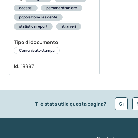
decessi
persone straniere
popolazione residente
statistica report
stranieri
Tipo di documento:
Comunicato stampa
Id:
18997
Ti è stata utile questa pagina?
Sì
Che tipo di commento vuoi lasciare?
*