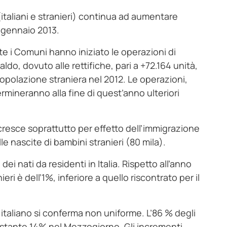
i (italiani e stranieri) continua ad aumentare
° gennaio 2013.
e i Comuni hanno iniziato le operazioni di
do, dovuto alle rettifiche, pari a +72.164 unità,
popolazione straniera nel 2012. Le operazioni,
rmineranno alla fine di quest’anno ulteriori
2 cresce soprattutto per effetto dell’immigrazione
lle nascite di bambini stranieri (80 mila).
 dei nati da residenti in Italia. Rispetto all’anno
ri è dell’1%, inferiore a quello riscontrato per il
io italiano si conferma non uniforme. L’86 % degli
 restante 14% nel Mezzogiorno. Gli incrementi