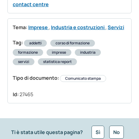
contact centre
Tema:
Imprese
,
Industria e costruzioni
,
Servizi
Tag:
addetti
corso di formazione
formazione
imprese
industria
servizi
statistica report
Tipo di documento:
Comunicato stampa
Id:
27465
Ti è stata utile questa pagina?
Sì
No