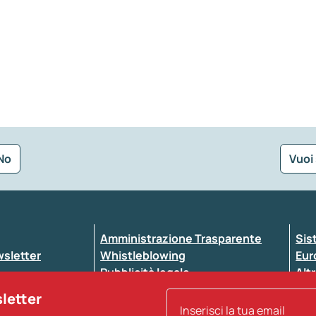
No
Vuoi
Seleziona la tipologia della segnalazione
Amministrazione Trasparente
Sis
ewsletter
Whistleblowing
Eur
Pubblicità legale
Altr
ccessibilità
Atti di notifica
sletter
Note legali