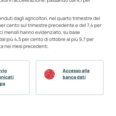
tata in accelerazione, passando dal 4,1 per
nduti dagli agricoltori, nel quarto trimestre del
 per cento sul trimestre precedente e del 7,4 per
dici mensili hanno evidenziato, su base
al più 4,5 per cento di ottobre al più 9,7 per
ta nei mesi precedenti.
ivio
Accesso alla
nicati
banca dati
pa