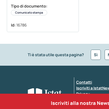
Tipo di documento:
Comunicato stampa
Id:
16786
Ti è stata utile questa pagina?
Sì
Che tipo di commento vuoi lasciare?
*
Contatti
Inserisci il tuo commento
*
Iscriviti a IstatN
Privacy
Dichiarazione di a
Iscriviti alla nostra New