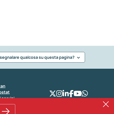
 segnalare qualcosa su questa pagina?
tan
ostat
i servizi