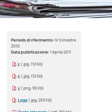
Periodo di riferimento:
IV trimestre
2010
Data pubblicazione:
1 Aprile 2011
z
(.jpg, 112 Kb)
z
(.jpg, 112 Kb)
y
(.png, 95 Kb)
Logo
(.jpg, 253 Kb)