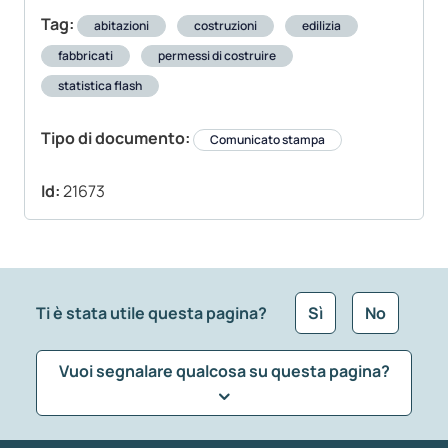
Tag:
abitazioni
costruzioni
edilizia
fabbricati
permessi di costruire
statistica flash
Tipo di documento:
Comunicato stampa
Id:
21673
Ti è stata utile questa pagina?
Sì
No
Vuoi segnalare qualcosa su questa pagina?