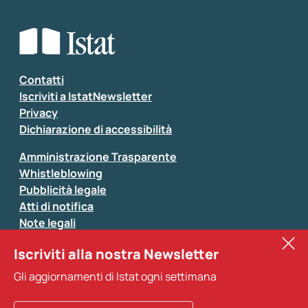
Che tipo di commento vuoi lasciare?
*
Seleziona la tipologia della segnalazione
Inserisci il tuo commento
*
Contatti
Iscriviti a IstatNewsletter
Privacy
Dichiarazione di accessibilità
Amministrazione Trasparente
Whistleblowing
Pubblicità legale
Atti di notifica
Note legali
Sistan
Iscriviti alla nostra Newsletter
Eurostat
*
Tutti i campi sono obbligatori
Gli aggiornamenti di Istat ogni settimana
Altri servizi
Si prega di non fornire dati di natura personale (ad
esempio dati di contatto). Per ogni altra comunicazione