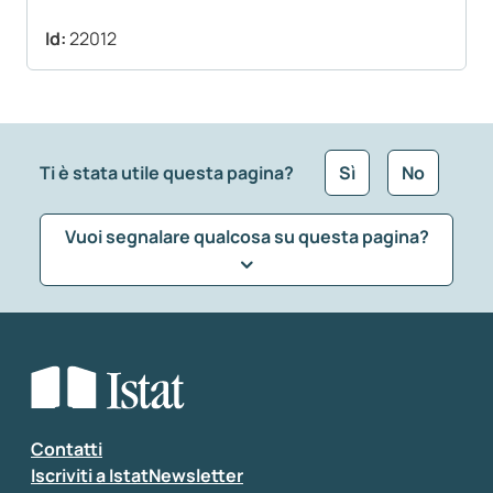
Id:
22012
Ti è stata utile questa pagina?
Sì
No
Vuoi segnalare qualcosa su questa pagina?
Che tipo di commento vuoi lasciare?
*
Seleziona la tipologia della segnalazione
Inserisci il tuo commento
*
Contatti
Iscriviti a IstatNewsletter