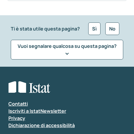
Ti è stata utile questa pagina?
Sì
No
Vuoi segnalare qualcosa su questa pagina?
Che tipo di commento vuoi lasciare?
*
Seleziona la tipologia della segnalazione
Inserisci il tuo commento
*
Contatti
Iscriviti a IstatNewsletter
Privacy
Dichiarazione di accessibilità