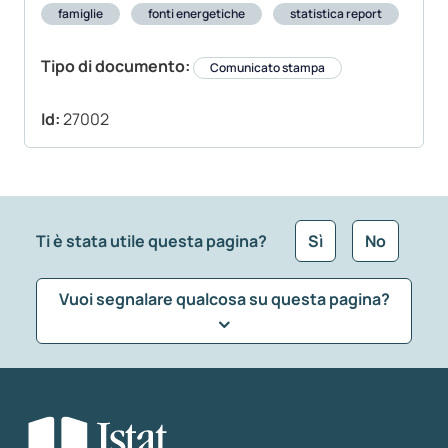
famiglie
fonti energetiche
statistica report
Tipo di documento:
Comunicato stampa
Id:
27002
Ti è stata utile questa pagina?
Sì
No
Vuoi segnalare qualcosa su questa pagina?
Che tipo di commento vuoi lasciare?
*
Seleziona la tipologia della segnalazione