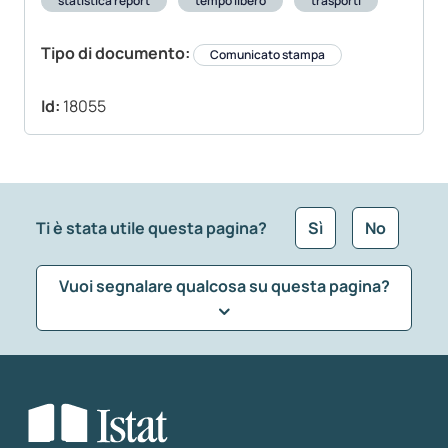
statistica report
tempo libero
trasporti
Tipo di documento:
Comunicato stampa
Id:
18055
Ti è stata utile questa pagina?
Sì
No
Vuoi segnalare qualcosa su questa pagina?
Che tipo di commento vuoi lasciare?
*
Seleziona la tipologia della segnalazione