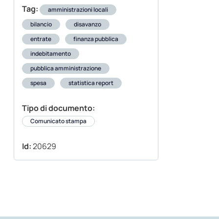
Tag:
amministrazioni locali
bilancio
disavanzo
entrate
finanza pubblica
indebitamento
pubblica amministrazione
spesa
statistica report
Tipo di documento:
Comunicato stampa
Id:
20629