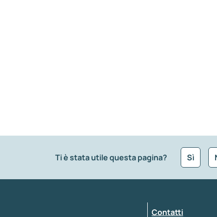
Ti è stata utile questa pagina?
Sì
Che tipo di commento vuoi lasciare?
*
Contatti