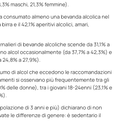
28,3% maschi, 21,3% femmine).
ù ha consumato almeno una bevanda alcolica nel
rra e il 42,1% aperitivi alcolici, amari,
ornalieri di bevande alcoliche scende da 31,1% a
ano alcol occasionalmente (da 37,7% a 42,3%) e
da 24,8% a 27,9%).
nsumo di alcol che eccedono le raccomandazioni
tamenti si osservano più frequentemente tra gli
0% delle donne), tra i giovani 18-24enni (23,1% e
6%).
polazione di 3 anni e più) dichiarano di non
evate le differenze di genere: è sedentario il