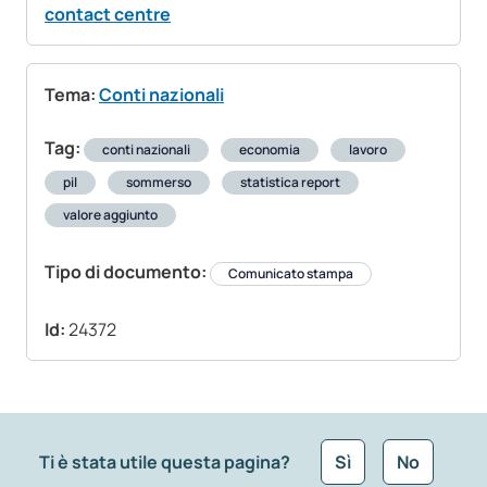
contact centre
Tema:
Conti nazionali
Tag:
conti nazionali
economia
lavoro
pil
sommerso
statistica report
valore aggiunto
Tipo di documento:
Comunicato stampa
Id:
24372
Ti è stata utile questa pagina?
Sì
No