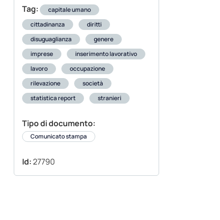
Tag:
capitale umano
cittadinanza
diritti
disuguaglianza
genere
imprese
inserimento lavorativo
lavoro
occupazione
rilevazione
società
statistica report
stranieri
Tipo di documento:
Comunicato stampa
Id:
27790