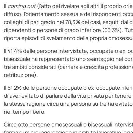
Il
coming out
(l’atto del rivelare agli altri il proprio
diffuso: l’orientamento sessuale dei rispondenti occu
colleghi di pari grado nel 78,3% dei casi, seguiti dal 
dipendenti o persone di grado inferiore (55,3%). Tutt
riporta episodi di svelamento della propria omosessua
ll 41,4% delle persone intervistate, occupate o ex-
bisessuale ha rappresentato uno svantaggio nel corso
tre ambiti considerati (carriera e crescita professi
retribuzione).
Il 61,2% delle persone occupate o ex-occupate riferisc
di aver evitato di parlare della vita privata per tene
la stessa ragione circa una persona su tre ha evitat
nel tempo libero.
Circa otto persone omosessuali o bisessuali interv
forma di micro-aggressione in ambito lavorativo lega