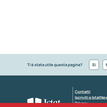
Ti è stata utile questa pagina?
Sì
Che tipo di commento vuoi lasciare?
*
Contatti
Inserisci il tuo commento
*
Iscriviti a IstatN
Privacy