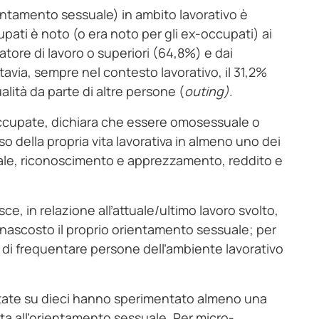
 orientamento sessuale) in ambito lavorativo è
pati è noto (o era noto per gli ex-occupati) ai
datore di lavoro o superiori (64,8%) e dai
avia, sempre nel contesto lavorativo, il 31,2%
lità da parte di altre persone (
outing)
.
occupate, dichiara che essere omosessuale o
 della propria vita lavorativa in almeno uno dei
onale, riconoscimento e apprezzamento, reddito e
e, in relazione all’attuale/ultimo lavoro svolto,
re nascosto il proprio orientamento sessuale; per
o di frequentare persone dell’ambiente lavorativo
istate su dieci hanno sperimentato almeno una
ta all’orientamento sessuale. Per micro-