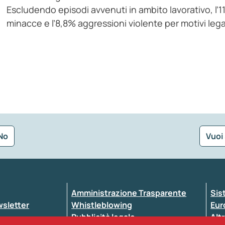
Escludendo episodi avvenuti in ambito lavorativo, l’11,
minacce e l’8,8% aggressioni violente per motivi lega
No
Vuoi
Seleziona la tipologia della segnalazione
Amministrazione Trasparente
Sis
ewsletter
Whistleblowing
Eur
Pubblicità legale
Altr