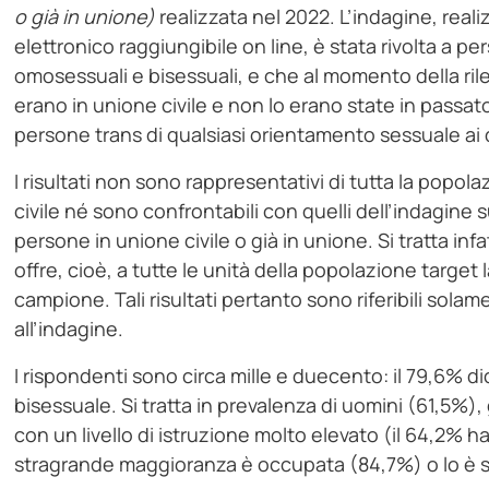
o già in unione)
realizzata nel 2022. L’indagine, rea
elettronico raggiungibile on line, è stata rivolta a 
omosessuali e bisessuali, e che al momento della ril
erano in unione civile e non lo erano state in passat
persone trans di qualsiasi orientamento sessuale ai q
I risultati non sono rappresentativi di tutta la pop
civile né sono confrontabili con quelli dell’indagine 
persone in unione civile o già in unione. Si tratta i
offre, cioè, a tutte le unità della popolazione target l
campione. Tali risultati pertanto sono riferibili sol
all’indagine.
I rispondenti sono circa mille e duecento: il 79,6% 
bisessuale. Si tratta in prevalenza di uomini (61,5%),
con un livello di istruzione molto elevato (il 64,2% h
stragrande maggioranza è occupata (84,7%) o lo è s