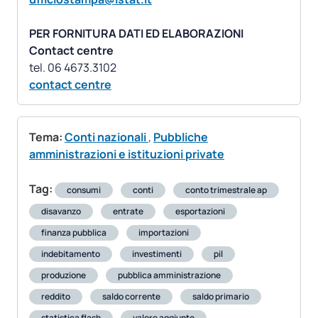
PER FORNITURA DATI ED ELABORAZIONI
Contact centre
contact centre
Tema:
Conti nazionali
,
Pubbliche
amministrazioni e istituzioni private
Tag:
consumi
conti
conto trimestrale ap
disavanzo
entrate
esportazioni
finanza pubblica
importazioni
indebitamento
investimenti
pil
produzione
pubblica amministrazione
reddito
saldo corrente
saldo primario
statistica flash
valore aggiunto