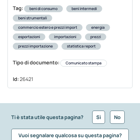
Tag:
beni di consumo
beni intermedi
beni strumentali
commercio estero e prezzi import
energia
esportazioni
importazioni
prezzi
prezzi importazione
statistica report
Tipo di documento:
Comunicato stampa
Id:
26421
Ti è stata utile questa pagina?
Sì
No
Vuoi segnalare qualcosa su questa pagina?