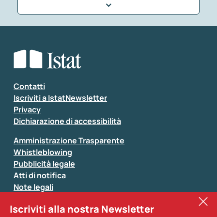
Che tipo di commento vuoi lasciare?
*
Seleziona la tipologia della segnalazione
Inserisci il tuo commento
*
Contatti
Iscriviti a IstatNewsletter
Privacy
Dichiarazione di accessibilità
Amministrazione Trasparente
Whistleblowing
Pubblicità legale
Atti di notifica
Note legali
Sistan
Iscriviti alla nostra Newsletter