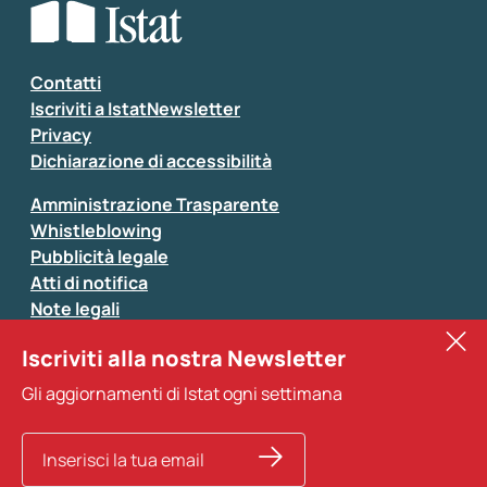
Seleziona la tipologia della segnalazione
Inserisci il tuo commento
*
Contatti
Iscriviti a IstatNewsletter
Privacy
Dichiarazione di accessibilità
Amministrazione Trasparente
Whistleblowing
Pubblicità legale
Atti di notifica
Note legali
Sistan
Iscriviti alla nostra Newsletter
Eurostat
*
Tutti i campi sono obbligatori
Gli aggiornamenti di Istat ogni settimana
Altri servizi
Si prega di non fornire dati di natura personale (ad
esempio dati di contatto). Per ogni altra comunicazione
e per richiedere dati, pubblicazioni, file di microdati,
ricerche storiche e richieste personalizzate basta