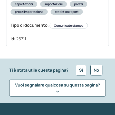
esportazioni
importazioni
prezzi
prezzi importazione
statistica report
Tipo di documento:
Comunicato stampa
Id:
26711
Ti è stata utile questa pagina?
Sì
No
Vuoi segnalare qualcosa su questa pagina?
Che tipo di commento vuoi lasciare?
*