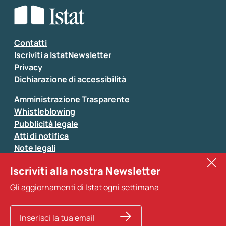
Seleziona la tipologia della segnalazione
Inserisci il tuo commento
*
Contatti
Iscriviti a IstatNewsletter
Privacy
Dichiarazione di accessibilità
Amministrazione Trasparente
Whistleblowing
Pubblicità legale
Atti di notifica
Note legali
Sistan
Iscriviti alla nostra Newsletter
Eurostat
*
Tutti i campi sono obbligatori
Gli aggiornamenti di Istat ogni settimana
Altri servizi
Si prega di non fornire dati di natura personale (ad
esempio dati di contatto). Per ogni altra comunicazione
e per richiedere dati, pubblicazioni, file di microdati,