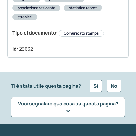
popolazione residente
statistica report
stranieri
Tipo di documento:
Comunicato stampa
Id:
23632
Ti è stata utile questa pagina?
Sì
No
Vuoi segnalare qualcosa su questa pagina?
Che tipo di commento vuoi lasciare?
*