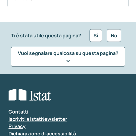
Ti è stata utile questa pagina?
Sì
No
Vuoi segnalare qualcosa su questa pagina?
Che tipo di commento vuoi lasciare?
*
Seleziona la tipologia della segnalazione
Inserisci il tuo commento
*
Contatti
Iscriviti a IstatNewsletter
Privacy
Dichiarazione di accessibilità