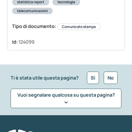
statistica report
tecnologia
telecomunicazioni
Tipo di documento:
Comunicato stampa
Id:
124099
Ti è stata utile questa pagina?
Sì
No
Vuoi segnalare qualcosa su questa pagina?
Che tipo di commento vuoi lasciare?
*