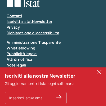
Seleziona la tipologia della segnalazione
Inserisci il tuo commento
*
Contatti
Iscriviti a IstatNewsletter
Privacy
Dichiarazione di accessibilità
Amministrazione Trasparente
Whistleblowing
Pubblicità legale
Atti di notifica
Note legali
Sistan
Iscriviti alla nostra Newsletter
Eurostat
*
Tutti i campi sono obbligatori
Gli aggiornamenti di Istat ogni settimana
Altri servizi
Si prega di non fornire dati di natura personale (ad
esempio dati di contatto). Per ogni altra comunicazione
e per richiedere dati, pubblicazioni, file di microdati,
ricerche storiche e richieste personalizzate basta