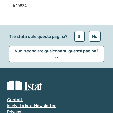
Id:
19834
Ti è stata utile questa pagina?
Sì
No
Vuoi segnalare qualcosa su questa pagina?
Che tipo di commento vuoi lasciare?
*
Seleziona la tipologia della segnalazione
Inserisci il tuo commento
*
Contatti
Iscriviti a IstatNewsletter
Privacy