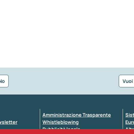
No
Vuoi
Seleziona la tipologia della segnalazione
Amministrazione Trasparente
Sis
ewsletter
Whistleblowing
Eur
Pubblicità legale
Altr