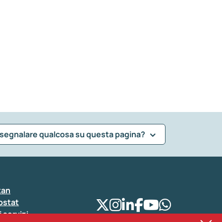
 segnalare qualcosa su questa pagina?
tan
ostat
i servizi