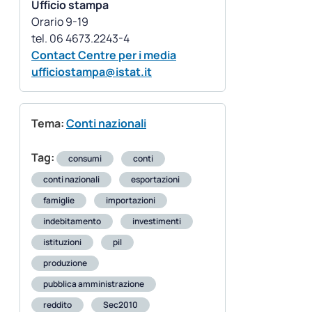
Ufficio stampa
Orario 9-19
Contact Centre per i media
ufficiostampa@istat.it
Tema:
Conti nazionali
Tag:
consumi
conti
conti nazionali
esportazioni
famiglie
importazioni
indebitamento
investimenti
istituzioni
pil
produzione
pubblica amministrazione
reddito
Sec2010