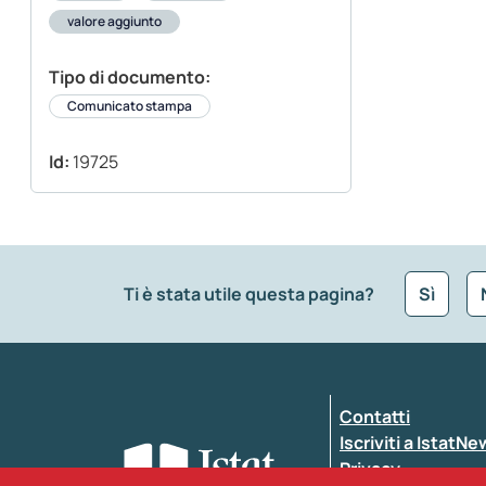
valore aggiunto
Tipo di documento:
Comunicato stampa
Id:
19725
Ti è stata utile questa pagina?
Sì
Che tipo di commento vuoi lasciare?
*
Contatti
Inserisci il tuo commento
*
Iscriviti a IstatN
Privacy