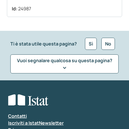
Id:
24987
Ti è stata utile questa pagina?
Sì
No
Vuoi segnalare qualcosa su questa pagina?
Che tipo di commento vuoi lasciare?
*
Seleziona la tipologia della segnalazione
Inserisci il tuo commento
*
Contatti
Iscriviti a IstatNewsletter