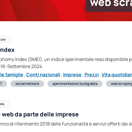
web scr
tale
Index
conomy Index (SMEI), un indice sperimentale reso disponibile pe
016-Settembre 2024
e famiglie
,
Conti nazionali
,
Imprese
,
Prezzi
,
Vita quotidian
CT
social network
sperimentazioni su big data
web scrapin
ale
ti web da parte delle imprese
’anno di riferimento 2018 delle funzionalità e servizi offerti dai 