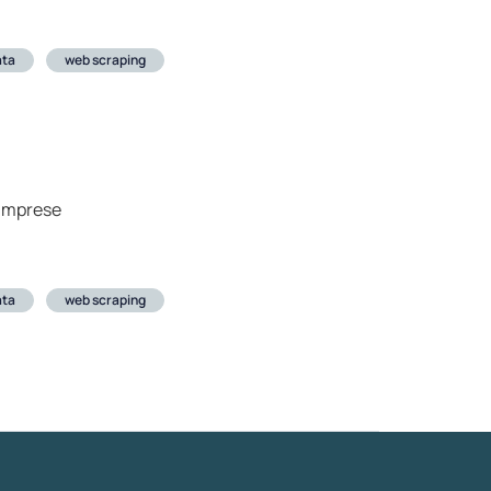
ata
web scraping
e imprese
ata
web scraping