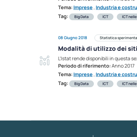
Tema:
Imprese
,
Industria e costr
Tag:
Big Data
ICT
ICT nell
08 Giugno 2018
Statistica sperimenta
Modalità di utilizzo dei si
L'Istat rende disponibili in questa s
Periodo di riferimento:
Anno 2017
Tema:
Imprese
,
Industria e costr
Tag:
Big Data
ICT
ICT nell