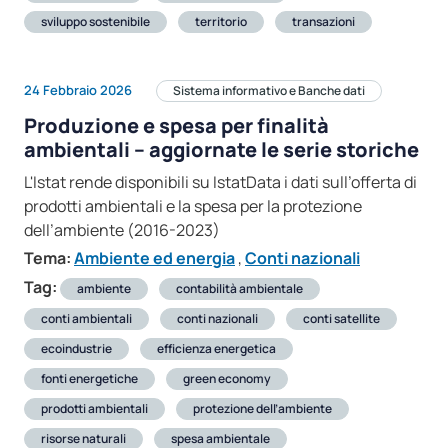
sviluppo sostenibile
territorio
transazioni
24 Febbraio 2026
Sistema informativo e Banche dati
Produzione e spesa per finalità
ambientali – aggiornate le serie storiche
L'Istat rende disponibili su IstatData i dati sull’offerta di
prodotti ambientali e la spesa per la protezione
dell’ambiente (2016-2023)
Tema:
Ambiente ed energia
,
Conti nazionali
Tag:
ambiente
contabilità ambientale
conti ambientali
conti nazionali
conti satellite
ecoindustrie
efficienza energetica
fonti energetiche
green economy
prodotti ambientali
protezione dell’ambiente
risorse naturali
spesa ambientale