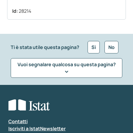
Id:
28214
Ti è stata utile questa pagina?
Sì
No
Vuoi segnalare qualcosa su questa pagina?
Che tipo di commento vuoi lasciare?
*
Seleziona la tipologia della segnalazione
Inserisci il tuo commento
*
Contatti
Iscriviti a IstatNewsletter