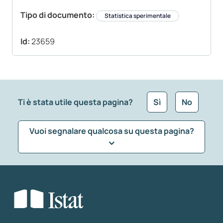
Tipo di documento:
Statistica sperimentale
Id:
23659
Ti è stata utile questa pagina?
Sì
No
Vuoi segnalare qualcosa su questa pagina?
Che tipo di commento vuoi lasciare?
*
Seleziona la tipologia della segnalazione
Inserisci il tuo commento
*