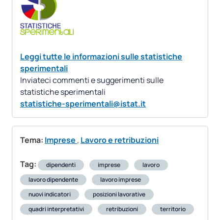
Leggi tutte le informazioni sulle statistiche
sperimentali
Inviateci commenti e suggerimenti sulle
statistiche sperimentali
statistiche-sperimentali@istat.it
Tema:
Imprese
,
Lavoro e retribuzioni
Tag:
dipendenti
imprese
lavoro
lavoro dipendente
lavoro imprese
nuovi indicatori
posizioni lavorative
quadri interpretativi
retribuzioni
territorio