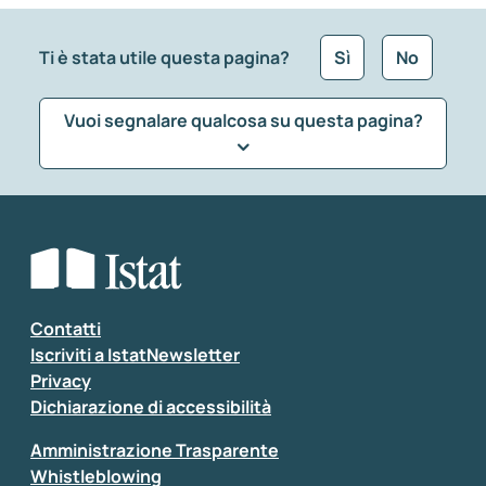
Ti è stata utile questa pagina?
Sì
No
Vuoi segnalare qualcosa su questa pagina?
Che tipo di commento vuoi lasciare?
*
Seleziona la tipologia della segnalazione
Inserisci il tuo commento
*
Contatti
Iscriviti a IstatNewsletter
Privacy
Dichiarazione di accessibilità
Amministrazione Trasparente
Whistleblowing