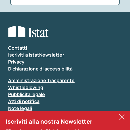
Che tipo di commento vuoi lasciare?
*
Seleziona la tipologia della segnalazione
Inserisci il tuo commento
*
Contatti
Iscriviti a IstatNewsletter
Privacy
Dichiarazione di accessibilità
Amministrazione Trasparente
Whistleblowing
Pubblicità legale
Atti di notifica
Note legali
Sistan
Iscriviti alla nostra Newsletter
Eurostat
*
Tutti i campi sono obbligatori