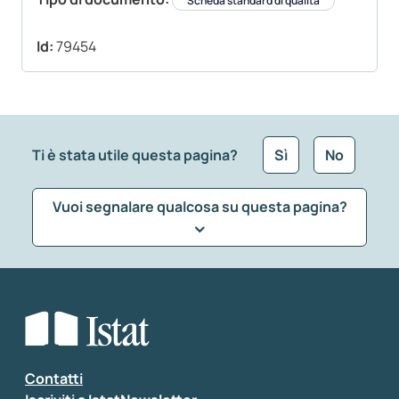
Scheda standard di qualità
Id:
79454
Ti è stata utile questa pagina?
Sì
No
Vuoi segnalare qualcosa su questa pagina?
Che tipo di commento vuoi lasciare?
*
Seleziona la tipologia della segnalazione
Inserisci il tuo commento
*
Contatti