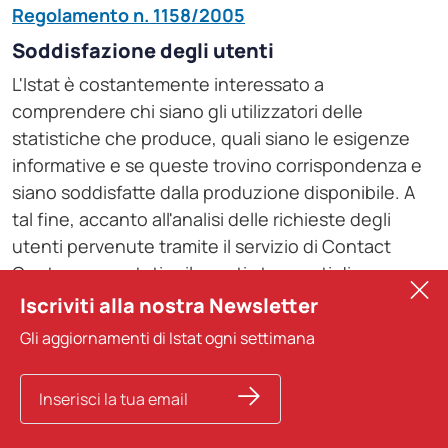
Regolamento n. 1158/2005
Soddisfazione degli utenti
L'Istat è costantemente interessato a
comprendere chi siano gli utilizzatori delle
statistiche che produce, quali siano le esigenze
informative e se queste trovino corrispondenza e
siano soddisfatte dalla produzione disponibile. A
tal fine, accanto all'analisi delle richieste degli
utenti pervenute tramite il servizio di Contact
Centre, sono stati sviluppati strumenti di
consultazione diretta, come l'indagine annuale
Iscriviti alla nostra Newsletter
online di Customer satisfaction per i prodotti
Gli aggiornamenti di Istat ogni settimana
offerti, e strumenti indiretti, come quelli di analisi
degli accessi e dei percorsi di navigazione sul sito
istituzionale e sul data warehouse.