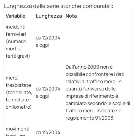
Lunghezza delle serie storiche comparabili:
Variabile
Lunghezza
Nota
incidenti
ferroviari
da 12/2004
(numero,
a oggi
morti e
feriti gravi)
Dall'anno 2009 non è
possibile confrontare i dati
merci
relativi al traffico merci in
trasportate
da 12/2004
quanto l'universo delle
(tonnellate,
a oggi
imprese di riferimento è
tonnellate-
cambiato secondo le soglie di
chilometro)
traffico merci indicate nel
regolamento 91/2003.
movimenti
da 12/2004