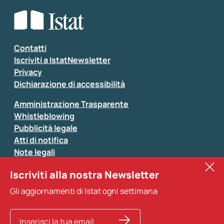
Che tipo di commento vuoi lasciare?
*
Seleziona la tipologia della segnalazione
Inserisci il tuo commento
*
Contatti
Iscriviti a IstatNewsletter
Privacy
Dichiarazione di accessibilità
Amministrazione Trasparente
Whistleblowing
Pubblicità legale
Atti di notifica
Note legali
Sistan
Iscriviti alla nostra Newsletter
Eurostat
*
Tutti i campi sono obbligatori
Gli aggiornamenti di Istat ogni settimana
Altri servizi
Si prega di non fornire dati di natura personale (ad
esempio dati di contatto). Per ogni altra comunicazione
e per richiedere dati, pubblicazioni, file di microdati,